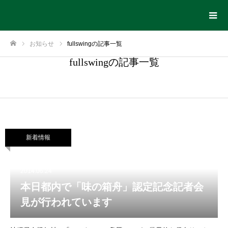
お知らせ
fullswingの記事一覧
ホーム
fullswingの記事一覧
新着情報
2014.06.24
本日都内で「味の箱舟」認定記念記者会
見が行われています