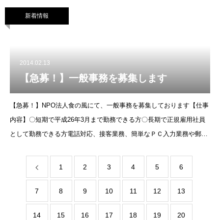
成なども行います。
新着情報
2014.02.13
【急募！】一般事務を募集します
【急募！】NPO法人食の風にて、一般事務を募集しております【仕事
内容】〇短期で平成26年3月まで勤務できる方〇長期で正規雇用社員
として勤務できる方電話対応、接客業務、簡単なＰＣ入力業務や郵送
物の発送手配等を主に行います。特に、ＰＣ作業が主な業務ですの
で、ＰＣ作業が
1
2
3
4
5
6
7
8
9
10
11
12
13
14
15
16
17
18
19
20