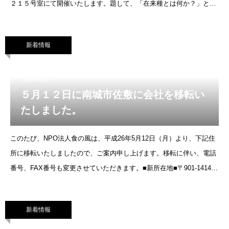
２１５号室にて開催いたします。題して、「在来種とは何か？」とい
うテーマで、基調講演生産者会議（パネルディスカッション）種の交
流会を沖縄初で
新着情報
2014.05.16
５月１２日に南城市佐敷に会社を移転い
たしました。
このたび、NPO法人食の風は、平成26年5月12日（月）より、下記住
所に移転いたしましたので、ご案内申し上げます。移転に伴い、電話
番号、FAX番号も変更させていただきます。■新所在地■〒901-1414
沖縄県南城市佐敷字津波古400-77新電話番号：098-943-
新着情報