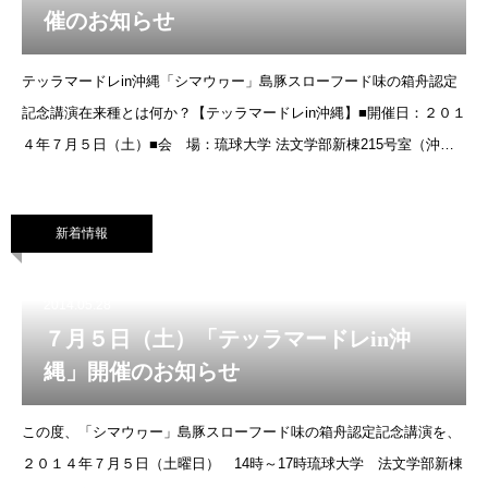
催のお知らせ
テッラマードレin沖縄「シマウヮー」島豚スローフード味の箱舟認定
記念講演在来種とは何か？【テッラマードレin沖縄】■開催日：２０１
４年７月５日（土）■会 場：琉球大学 法文学部新棟215号室（沖縄
県中頭郡西原町千原1）※無料駐車場あり■時 間：１４：００～
新着情報
2014.05.28
７月５日（土）「テッラマードレin沖
縄」開催のお知らせ
この度、「シマウヮー」島豚スローフード味の箱舟認定記念講演を、
２０１４年７月５日（土曜日） 14時～17時琉球大学 法文学部新棟