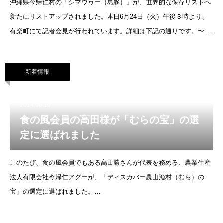
沖縄県今帰仁村の「シマウヮー（島豚）」が、世界的な保存リストへ
新たにリストアップされました。本日6月24日（火）午後３時より、
有楽町にて記者会見が行われています。詳細は下記の通りです。〜 〜
〜 〜 〜 〜 〜 〜 〜 〜 〜 〜世界各国に宅18万人のメンバーを
新着情報
2014.06.10
食の風会員の高田様が「むらの宝」の選
定に選ばれました
このたび、食の風会員でもある高田勝さんが代表を務める、農業生産
法人有限会社今帰仁アグーが、「ディスカバー農山漁村（むら）の
宝」の選定に選ばれました。
http://ogb.go.jp/nousui/nouson/discover/140609_1/140609_1.pdf