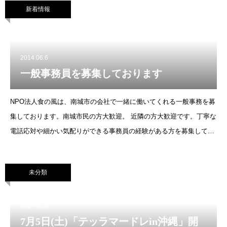
新着情報
2014.06.6
一般事務員を募集しております
NPO法人食の風は、南城市の会社で一緒に働いてくれる一般事務を募
集しております。南城市民の方大歓迎。 近隣の方大歓迎です。丁寧な
電話応対や細かい気配りができる事務員の経験がある方を募集してお
ります。～年齢制限はありませんよヽ(・∀・)ノ駐車場はしっかり完備
しております
未分類
2014.06.3
7月5日(土)「テッラマードレin沖縄」開