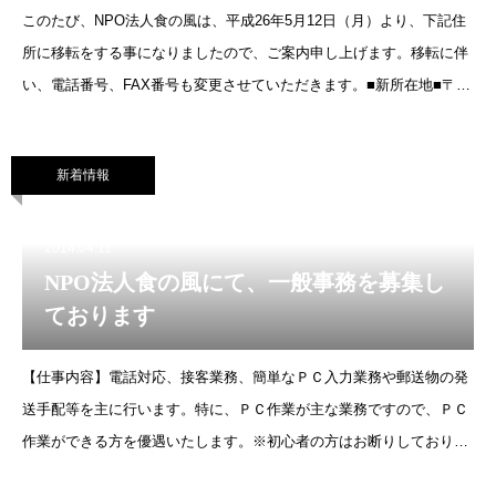
このたび、NPO法人食の風は、平成26年5月12日（月）より、下記住
所に移転をする事になりましたので、ご案内申し上げます。移転に伴
い、電話番号、FAX番号も変更させていただきます。■新所在地■〒
901-1414 沖縄県南城市佐敷字津波古400-77新電話番号：098-9
新着情報
2014.04.11
NPO法人食の風にて、一般事務を募集し
ております
【仕事内容】電話対応、接客業務、簡単なＰＣ入力業務や郵送物の発
送手配等を主に行います。特に、ＰＣ作業が主な業務ですので、ＰＣ
作業ができる方を優遇いたします。※初心者の方はお断りしておりま
す。また 簡易なウェブの更新や各自治体等への書類提出のため書類作