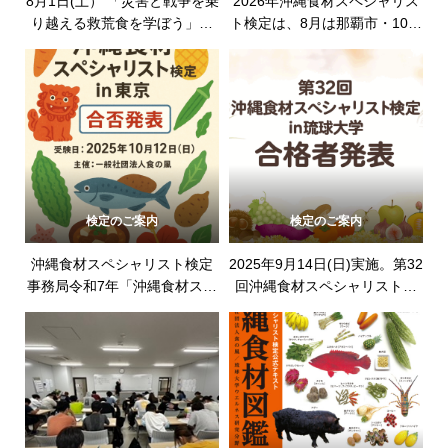
8月1日(土） 「災害と戦争を乗
2026年沖縄食材スペシャリス
り越える救荒食を学ぼう」参
ト検定は、8月は那覇市・10月
加者募集中です。
は新宿区にて開催。
検定のご案内
検定のご案内
沖縄食材スペシャリスト検定
2025年9月14日(日)実施。第32
事務局令和7年「沖縄食材スペ
回沖縄食材スペシャリスト検
シャリストin東京」合否発表を
定in琉球大学の合格者を発表し
致します。 受験日：20205年
ます。
10月12日(日)