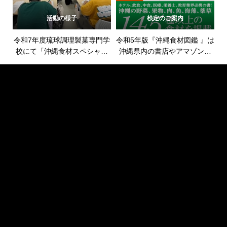
活動の様子
検定のご案内
令和7年度琉球調理製菓専門学
令和5年版『沖縄食材図鑑 』は
校にて「沖縄食材スペシャリ
沖縄県内の書店やアマゾンで
スト検定」を実施しました。
発売中です