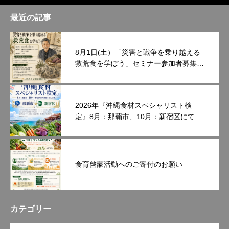
最近の記事
8月1日(土）「災害と戦争を乗り越える
救荒食を学ぼう」セミナー参加者募集中
です。
2026年『沖縄食材スペシャリスト検
定』8月：那覇市、10月：新宿区にて開
催いたします。
食育啓蒙活動へのご寄付のお願い
カテゴリー
OPEN