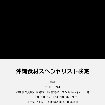
【本社】
〒901-0241
沖縄県豊見城市豊見城1007番地の３エンゼルハイム613号
TEL.098-850-9570 FAX.098-987-5992
メールアドレス：jimu@shokunokaze.jp