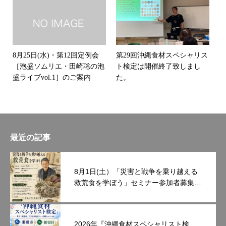
8月25日(水)・第12回定例会
第29回沖縄食材スペシャリス
［泡盛ソムリエ・田崎聡の泡
ト検定は開催終了致しまし
盛ライブvol.1］のご案内
た。
最近の記事
8月1日(土）「災害と戦争を乗り越える
救荒食を学ぼう」セミナー参加者募集中
です。
2026年『沖縄食材スペシャリスト検