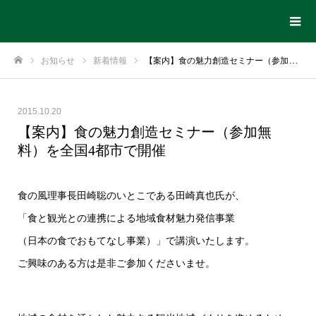
お知らせ
新着情報
【案内】食の魅力創造セミナー（参加無料）を全国4都市で開催
ホーム
2015.10.20
【案内】食の魅力創造セミナー（参加無
料）を全国4都市で開催
食の風理事長田崎聡のいとこである田崎真也氏が、
「食と観光との連携による地域食材魅力発信事業
（日本の食でおもてなし事業）」で講演いたします。
ご興味のある方は是非ご参加くださいませ。