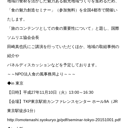
地域の食材を活かした魅力ある観光地域づくりを進めるため、
「食の魅力創造セミナー」（参加無料）を全国4都市で開催い
たします。
「旅のコンテンツとしての食の重要性について」と題し、国際
ソムリエ協会会長
田崎真也氏にご講演を行っていただくほか、地域の取組事例の
紹介や
パネルディスカッションなどを予定しております。
～～NPO法人食の風事務局より～～～
◆in 東京
【日時】平成27年11月10日（火）13:00～16:30
【会場】TKP東京駅前カンファレンスセンター ホール9A（JR
東京駅徒歩1分）
http://omotenashi.syokuryo.jp/pdf/seminar-tokyo-20151001.pdf