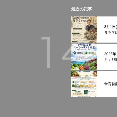
最近の記事
8月1
食を学
202
月：那
す。
食育啓