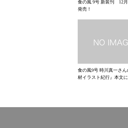
食の風 9号 新装刊 12
発売！
食の風9号 時川真一さ
材イラスト紀行』本文に
お詫び