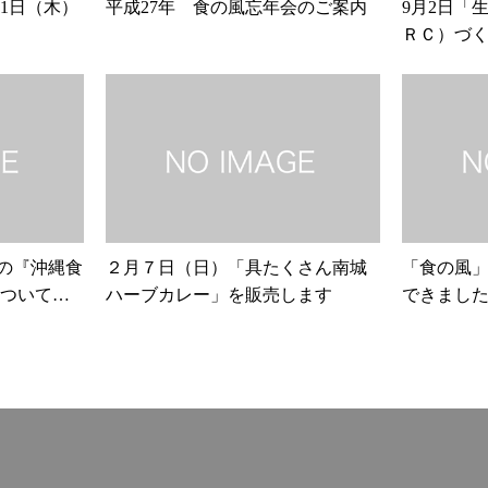
月1日（木）
平成27年 食の風忘年会のご案内
9月2日「
ＲＣ）づ
を開催し
んの『沖縄食
２月７日（日）「具たくさん南城
「食の風
ついての
ハーブカレー」を販売します
できました!