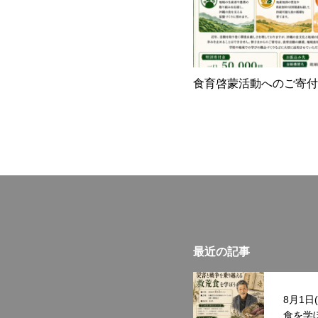
食育啓蒙活動へのご寄付
最近の記事
8月1
食を学