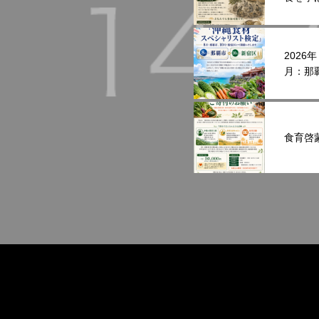
202
月：那
す。
食育啓