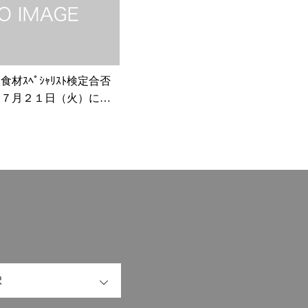
材ｽﾍﾟｼｬﾘｽﾄ検定合否
は７月２１日（火）に発
ます。
OPEN