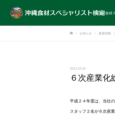
沖縄食材
お知らせ
新着情報
ホーム
2012.10.24
６次産業化
平成２４年度は、当社の
スタッフ２名が６次産業