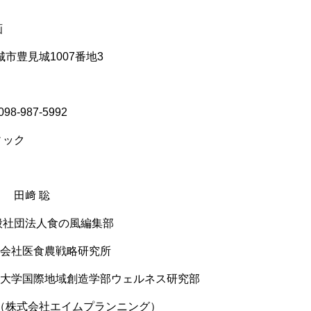
画
見城市豊見城1007番地3
098-987-5992
ィック
 田﨑 聡
般社団法人食の風編集部
農戦略研究所
域創造学部ウェルネス研究部
（株式会社エイムプランニング）