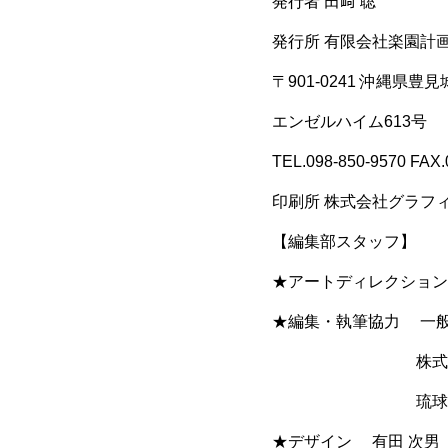
発行者 田﨑 聡
発行所 有限会社楽園計
〒901-0241 沖縄県豊
エンゼルハイム613号
TEL.098-850-9570 FAX.
印刷所 株式会社グラフ
【編集部スタッフ】
★アートディレクション
★編集・執筆協力 一
株式会社医食
琉球大学国際地
★デザイン 有田 次男