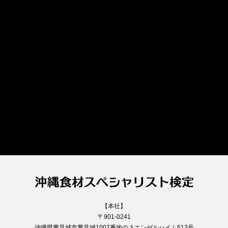
【本社】
〒901-0241
沖縄県豊見城市豊見城1007番地の３エンゼルハイム613号