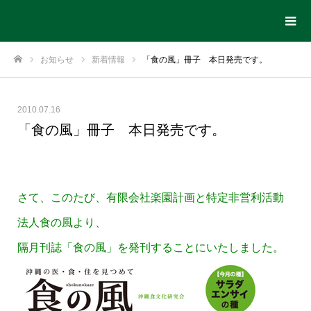
お知らせ
新着情報
「食の風」冊子 本日発売です。
ホーム
2010.07.16
「食の風」冊子 本日発売です。
さ
て、このたび、有限会社楽園計画と特定非営利活動
法人食の風より、
隔月刊誌「食の風」を発刊することにいたしました。