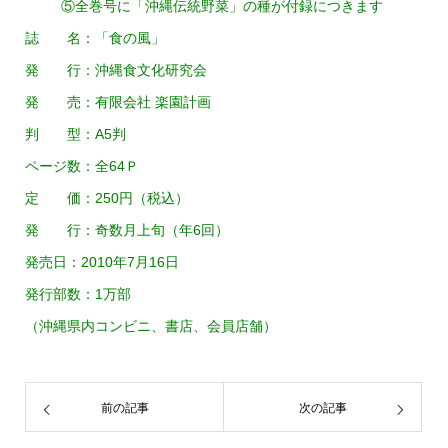
⑤全巻号に「沖縄伝統野菜」の種が付録につきます
誌 名：「食の風」
発 行：沖縄食文化研究会
発 売：有限会社 楽園計画
判 型：A5判
ページ数：全64Ｐ
定 価：250円（税込）
発 行：奇数月上旬（年6回）
発売日：2010年7月16日
発行部数：1万部
（沖縄県内コンビニ、書店、会員店舗）
前の記事
次の記事