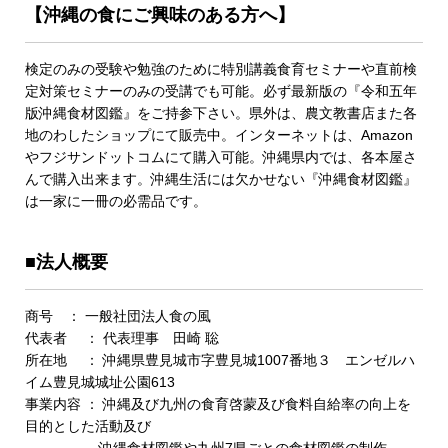
【沖縄の食にご興味のある方へ】
検定のみの受験や勉強のために特別講義食育セミナーや直前検
定対策セミナーのみの受講でも可能。必ず最新版の『令和五年
版沖縄食材図鑑』をご持参下さい。県外は、農文教書店また各
地のわしたショップにて販売中。インターネットは、Amazon
やフジサンドットコムにて購入可能。沖縄県内では、各本屋さ
んで購入出来ます。沖縄生活には欠かせない『沖縄食材図鑑』
は一家に一冊の必需品です。
■法人概要
商号 ： 一般社団法人食の風
代表者 ： 代表理事 田崎 聡
所在地 ： 沖縄県豊見城市字豊見城1007番地３ エンゼルハ
イム豊見城城址公園613
事業内容 ： 沖縄及び九州の食育啓蒙及び食料自給率の向上を
目的とした活動及び