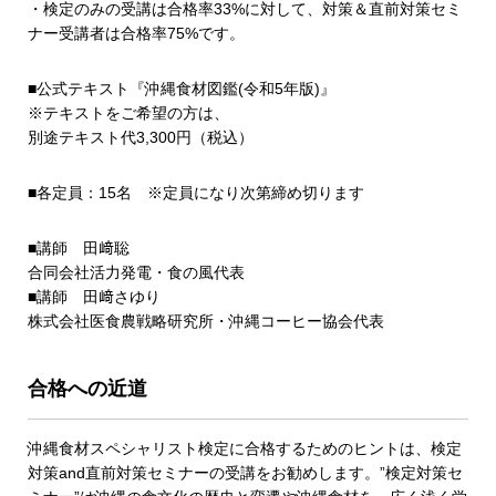
・検定のみの受講は合格率33%に対して、対策＆直前対策セミ
ナー受講者は合格率75%です。
■公式テキスト『沖縄食材図鑑(令和5年版)』
※テキストをご希望の方は、
別途テキスト代3,300円（税込）
■各定員：15名 ※定員になり次第締め切ります
■講師 田﨑聡
合同会社活力発電・食の風代表
■講師 田﨑さゆり
株式会社医食農戦略研究所・沖縄コーヒー協会代表
合格への近道
沖縄食材スペシャリスト検定に合格するためのヒントは、検定
対策and直前対策セミナーの受講をお勧めします。”検定対策セ