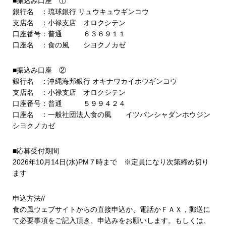
■振込み口座 ①
銀行名 ：琉球銀行 リュウキュウギンコウ
支店名 ：小禄支店 オロクシテン
口座番号：普通 ６３６９１１
口座名 ：食の風 シヨクノカゼ
■振込み口座 ②
銀行名 ：沖縄海邦銀行 オキナワカイホウギンコウ
支店名 ：小禄支店 オロクシテン
口座番号：普通 ５９９４２４
口座名 ：一般社団法人食の風 イツパンシャダンホウジン
シヨクノカゼ
■応募受付期間
2026年10月14日(水)PM７時まで ※定員になり次第締め切り
ます
申込方法//
食の風ウェブサイトからの直接申込か、電話かＦＡＸ，郵送に
て必要事項をご記入頂き、申込みをお願いします。もしくは、