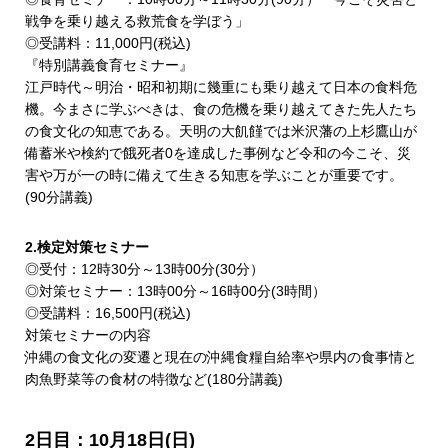
戦争を乗り越える救荒食を学ぼう」
◎受講料：11,000円(税込)
『特別講義食育セミナー』
江戸時代～明治・昭和初期に幾重にも乗り越えて日本の食料危
機。今まさに学ぶべきは、食の危機を乗り越えてきた先人たち
の食文化の知恵である。天明の大飢饉では米沢藩の上杉鷹山が
備蓄米や検約で餓死者0を達成した事例など令和の今こそ、災
害や万が一の時に備えて生きる知恵を学ぶことが重要です。
(90分講義)
2.検定対策セミナー
◎受付：12時30分～13時00分(30分）
◎対策セミナー：13時00分～16時00分(3時間）
◎受講料：16,500円(税込)
対策セミナーの内容
沖縄の食文化の変遷と現在の沖縄食糧自給率や県内の食事情と
肉魚野菜等の食材の特徴など(180分講義)
2日目：10月18日(日)