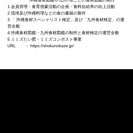
沖縄食材図鑑や九州7県ごとの食材図鑑の制作
1.会員管理・食育啓蒙活動の企画・食料自給率の向上活動
2.琉球及び沖縄料理などの食の書籍の製作
3.「 沖縄食材スペシャリスト検定」及び「九州食材検定」の運
営全般
4.沖縄食材図鑑・九州食材図鑑の制作と食材検定の運営全般
5.ミミズたい肥・ミミズコンポスト事業
URL ： https://shokunokaze.jp/