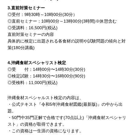
3.直前対策セミナー
◎受付：9時30時～10時00分(30分）
◎直前セミナー：10時00分～13時00分(3時間)※休憩含む
◎受講料：16,500円(税込)
直前対策セミナーの内容
具体的に検定に出題される各食材の説明や試験問題の傾向と対
策(180分講義)
4.沖縄食材スペシャリスト検定
◎受 付：14時00分〜14時30分(30分)
◎検定試験：14時30分〜16時00分(90分)
◎受検料：11,000円(税込)
沖縄食材スペシャルスト検定の内容は、
・公式テキスト『令和5年沖縄食材図鑑(最新版)』の中から出
題。
・50門中35門正解で合格です(70点以上)「沖縄食材スペシャリ
スト」の資格が取得できます。
・この資格は一生涯の資格になります。