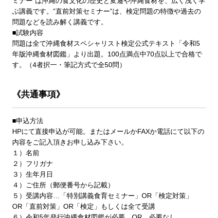
ミナー”は沖縄の食文化の歴史と変遷や沖縄食材を、広く浅く学
ぶ講義です。”直前対策セミナー”は、検定問題の特徴や過去の
問題などを読み解く講義です。
■試験内容
問題は全て沖縄食材スペシャリスト検定公式テキスト「令和5
年版沖縄食材図鑑」より出題。100点満点中70点以上で合格で
す。（4者択一・筆記方式で全50問）
《共通事項》
■申込方法
HPにて直接申込が可能。またはメールかFAXか電話にて以下の
内容をご記入頂きお申し込み下さい。
１）名前
２）フリガナ
３）生年月日
４）ご住所（郵便番号から記載）
５）受講内容…「特別講義食育セミナー」OR「検定対策」
OR「直前対策」OR「検定」もしくは全て受講
６）令和5年発行沖縄食材図鑑が必要 OR 必要なし