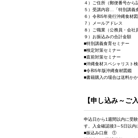
４）ご住所（郵便番号から
５）受講内容…「特別講義
６）令和5年発行沖縄食材図
７）メールアドレス
８）ご職業（公務員・会社
９）お振込みの合計金額
■特別講義食育セミナー ￥
■検定対策セミナー ￥
■直前対策セミナー ￥
■沖縄食材スペシャリスト検定
■令和5年版沖縄食材図鑑 
■書籍購入の場合は送料かか
【申し込み～ご
申込日から1週間以内に受
す。入金確認後3～5日以
■振込み口座 ①