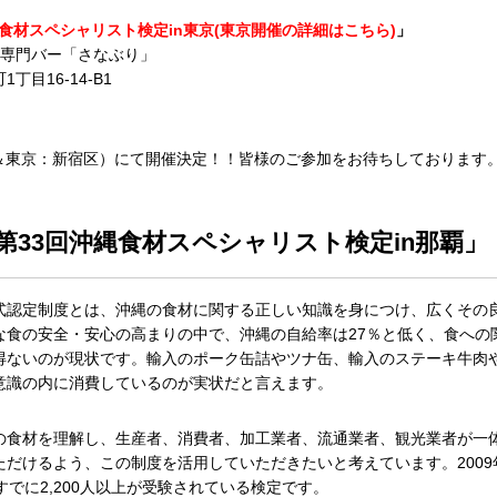
食材スペシャリスト検定in東京(東京開催の詳細はこちら)
」
酒専門バー「さなぶり」
16-14-B1
市＆東京：新宿区）にて開催決定！！皆様のご参加をお待ちしております
「第33回沖縄食材スペシャリスト検定in那覇」
式認定制度とは、沖縄の食材に関する正しい知識を身につけ、広くその
な食の安全・安心の高まりの中で、沖縄の自給率は27％と低く、食への
得ないのが現状です。輸入のポーク缶詰やツナ缶、輸入のステーキ牛肉
意識の内に消費しているのが実状だと言えます。
の食材を理解し、生産者、消費者、加工業者、流通業者、観光業者が一
ただけるよう、この制度を活用していただきたいと考えています。200
すでに2,200人以上が受験されている検定です。