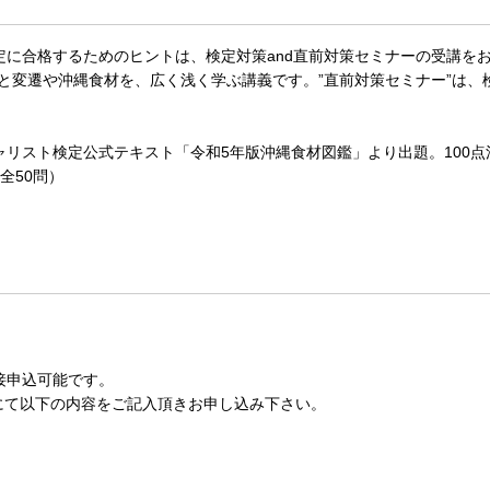
定に合格するためのヒントは、検定対策and直前対策セミナーの受講をお
史と変遷や沖縄食材を、広く浅く学ぶ講義です。”直前対策セミナー”は、
リスト検定公式テキスト「令和5年版沖縄食材図鑑」より出題。100点
全50問）
接申込可能です。
話にて以下の内容をご記入頂きお申し込み下さい。