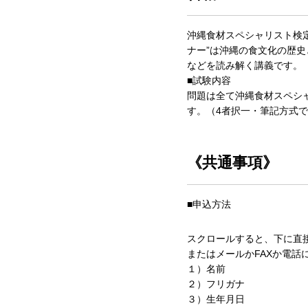
沖縄食材スペシャリスト検
ナー”は沖縄の食文化の歴
などを読み解く講義です。
■試験内容
問題は全て沖縄食材スペシャ
す。（4者択一・筆記方式で
《共通事項》
■申込方法
スクロールすると、下に直
またはメールかFAXか電
１）名前
２）フリガナ
３）生年月日