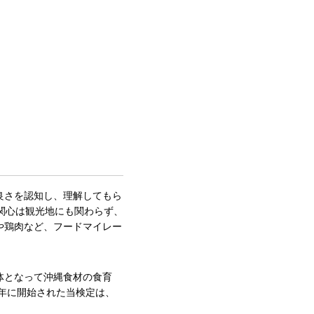
。
良さを認知し、理解してもら
関心は観光地にも関わらず、
や鶏肉など、フードマイレー
体となって沖縄食材の食育
9年に開始された当検定は、